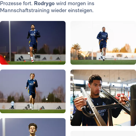
Prozesse fort.
Rodrygo
wird morgen ins
Mannschaftstraining wieder einsteigen.
Foto: Real Madrid
Foto: Real Madrid
Foto: Real Madrid
Foto: Real Madrid