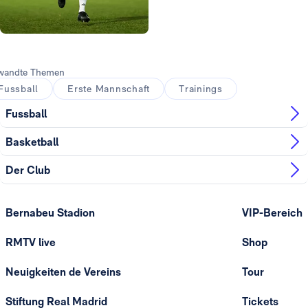
Foto: Real Madrid
wandte Themen
Fussball
Erste Mannschaft
Trainings
Fussball
Basketball
Der Club
Bernabeu Stadion
VIP-Bereich
RMTV live
Shop
Neuigkeiten de Vereins
Tour
Stiftung Real Madrid
Tickets