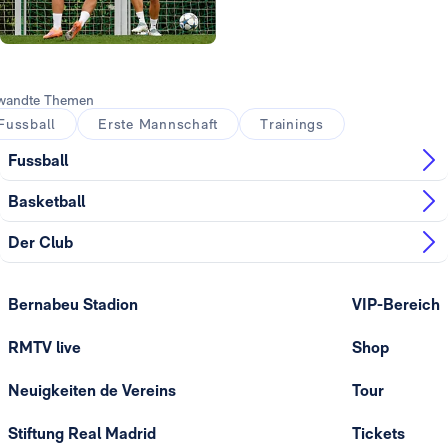
Foto: Real Madrid
wandte Themen
Fussball
Erste Mannschaft
Trainings
Fussball
Basketball
Der Club
Bernabeu Stadion
VIP-Bereich
RMTV live
Shop
Neuigkeiten de Vereins
Tour
Stiftung Real Madrid
Tickets