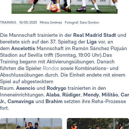
TRAINING.
16/05/2025
Mireia Jiménez
Fotograf: Sara Gordon
Die Mannschaft trainierte in der
Real Madrid Stadt
und
bereitete sich auf den 37. Spieltag der
Liga
vor, an
dem
Ancelottis
Mannschaft im Ramón Sánchez Pizjuán
Stadion auf Sevilla trifft (Sonntag, 19:00 Uhr).Das
Training begann mit Aktivierungsübungen. Danach
führten die Spieler
Rondos
sowie Kombinations- und
Abschlussübungen durch. Die Einheit endete mit einem
Spiel auf abgestecktem
Raum.
Asencio
und
Rodrygo
trainierten in den
Inneneinrichtungen.
Alaba
,
Rüdiger
,
Mendy
,
Militão
,
Car
Jr.
,
Camavinga
und
Brahim
setzten ihre Reha-Prozesse
fort.