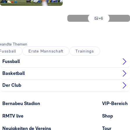
Foto: Real Madrid
Foto: Real Madrid
Foto: Real Madrid
+6
Foto: Real Madrid
wandte Themen
Fussball
Erste Mannschaft
Trainings
Fussball
Basketball
Der Club
Bernabeu Stadion
VIP-Bereich
RMTV live
Shop
Neuigkeiten de Vereins
Tour