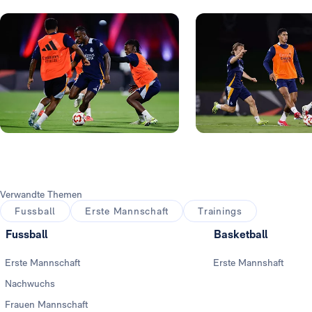
Foto: Real Madrid
Foto: Real Madrid
Foto: Real Madrid
Foto: Real Madrid
Verwandte Themen
Fussball
Erste Mannschaft
Trainings
Fussball
Basketball
Erste Mannschaft
Erste Mannshaft
Nachwuchs
Frauen Mannschaft