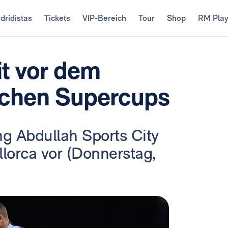
dridistas
Tickets
VIP-Bereich
Tour
Shop
RM Pla
it vor dem
schen Supercups
ng Abdullah Sports City
lorca vor (Donnerstag,