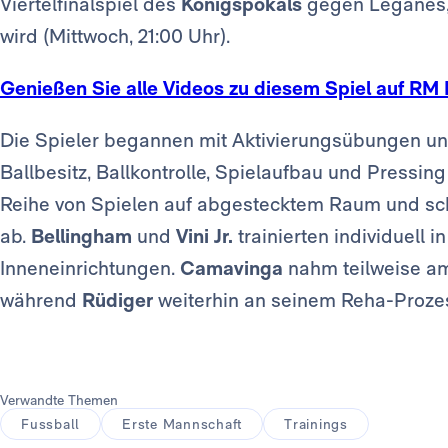
Viertelfinalspiel des
Königspokals
gegen Leganés,
wird (Mittwoch, 21:00 Uhr).
Genießen Sie alle Videos zu diesem Spiel auf RM 
Die Spieler begannen mit Aktivierungsübungen u
Ballbesitz, Ballkontrolle, Spielaufbau und Pressin
Reihe von Spielen auf abgestecktem Raum und sch
ab.
Bellingham
und
Vini Jr.
trainierten individuell i
Inneneinrichtungen.
Camavinga
nahm teilweise am
während
Rüdiger
weiterhin an seinem Reha-Prozes
Verwandte Themen
Fussball
Erste Mannschaft
Trainings