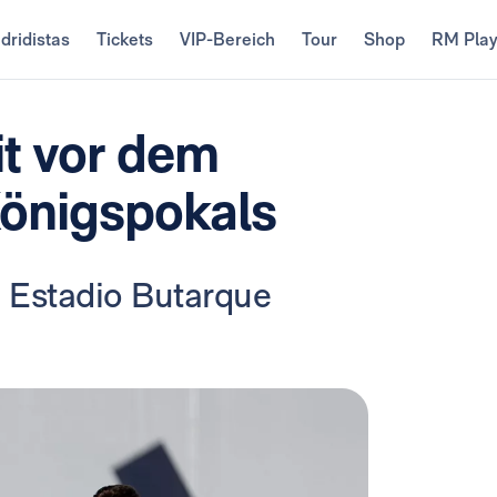
dridistas
Tickets
VIP-Bereich
Tour
Shop
RM Pla
it vor dem
 Königspokals
m Estadio Butarque