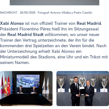
NACHRICHT.
26/05/2025
Fotograf: Antonio Villalba y Pedro Castillo
Xabi Alonso
ist nun offiziell Trainer von
Real Madrid
.
Präsident Florentino Pérez hieß ihn im Sitzungssaal
der
Real Madrid Stadt
willkommen, wo unser neuer
Trainer den Vertrag unterzeichnete, der ihn für die
kommenden drei Spielzeiten an den Verein bindet. Nach
der Unterzeichnung erhielt Xabi Alonso ein
Miniaturmodell des Stadions, eine Uhr und ein Trikot mit
seinem Namen.
Foto: Real Madrid
Foto: Real Madrid