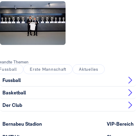
Foto: Real Madrid
Foto: Real Madrid
wandte Themen
Fussball
Erste Mannschaft
Aktuelles
Fussball
Basketball
Der Club
Bernabeu Stadion
VIP-Bereich