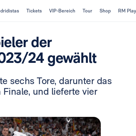
dridistas
Tickets
VIP-Bereich
Tour
Shop
RM Pla
ieler der
023/24 gewählt
lte sechs Tore, darunter das
inale, und lieferte vier