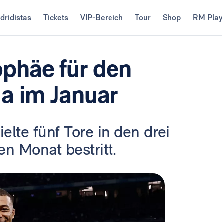
dridistas
Tickets
VIP-Bereich
Tour
Shop
RM Pla
ophäe für den
ga im Januar
elte fünf Tore in den drei
en Monat bestritt.