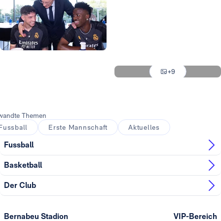
Foto: Real Madrid
Foto: Real Madrid
Foto: Real Madrid
Foto: Real Madrid
Foto: Real Madrid
+9
Foto: Real Madrid
wandte Themen
Fussball
Erste Mannschaft
Aktuelles
Fussball
Basketball
Der Club
Bernabeu Stadion
VIP-Bereich