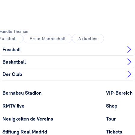
Foto: Real Madrid
Foto: Real Madrid
wandte Themen
Fussball
Erste Mannschaft
Aktuelles
Fussball
Basketball
Der Club
Bernabeu Stadion
VIP-Bereich
RMTV live
Shop
Neuigkeiten de Vereins
Tour
Stiftung Real Madrid
Tickets