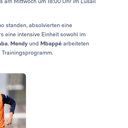
es am Mittwoch um 18:00 Uhr im Lusail
no standen, absolvierten eine
 eine intensive Einheit sowohl im
aba
,
Mendy
und
Mbappé
arbeiteten
en Trainingsprogramm.