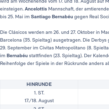
wird am Wochenende vom 17. und 18. August auf M
einsteigen.
Ancelottis
Mannschaft, der amtierende
bis 25. Mai im
Santiago Bernabéu
gegen Real Soci
Die Clásicos werden am 26. und 27. Oktober in Madri
Barcelona (35. Spieltag) ausgetragen. Die Derbys
29. September im Cívitas Metropolitano
(8. Spielt
im
Bernabéu
stattfinden (23. Spieltag). Der Kalend
Reihenfolge der Spiele in der Rückrunde anders al
HINRUNDE
1. ST.
17./18. August