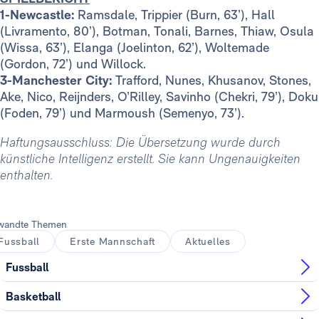
1-Newcastle:
Ramsdale, Trippier (Burn, 63’), Hall
(Livramento, 80’), Botman, Tonali, Barnes, Thiaw, Osula
(Wissa, 63’), Elanga (Joelinton, 62’), Woltemade
(Gordon, 72’) und Willock.
3-Manchester City:
Trafford, Nunes, Khusanov, Stones,
Ake, Nico, Reijnders, O’Rilley, Savinho (Chekri, 79’), Doku
(Foden, 79’) und Marmoush (Semenyo, 73’).
Haftungsausschluss: Die Übersetzung wurde durch
künstliche Intelligenz erstellt. Sie kann Ungenauigkeiten
enthalten.
wandte Themen
Fussball
Erste Mannschaft
Aktuelles
Fussball
Basketball