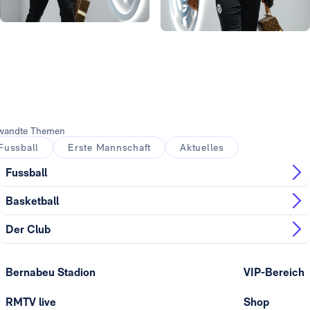
Foto: Real Madrid
Foto: Real Madrid
Foto: Real Madrid
Foto: Real Madrid
wandte Themen
Fussball
Erste Mannschaft
Aktuelles
Fussball
Basketball
Der Club
Bernabeu Stadion
VIP-Bereich
RMTV live
Shop