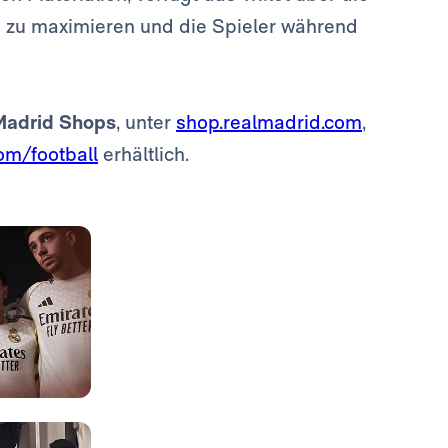
on zu maximieren und die Spieler während
Madrid Shops
, unter
shop.realmadrid.com
,
om/football
erhältlich.
Foto: Real Madrid
Foto: Real Madrid
Foto: Real Madrid
Foto: Real Madrid