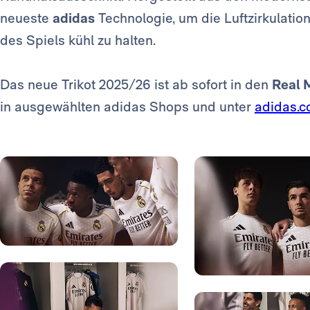
neueste
adidas
Technologie, um die Luftzirkulati
des Spiels kühl zu halten.
Das neue Trikot 2025/26 ist ab sofort in den
Real 
in ausgewählten adidas Shops und unter
adidas.c
Foto: Real Madrid
Foto: Real Madrid