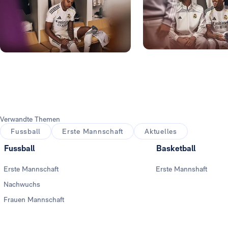
Foto: Real Madrid
Foto: Real Madrid
Foto: Real Madrid
Verwandte Themen
Fussball
Erste Mannschaft
Aktuelles
Fussball
Basketball
Erste Mannschaft
Erste Mannshaft
Nachwuchs
Frauen Mannschaft