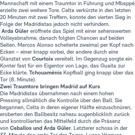
Mannschaft mit einem Traumtor in Führung und Mbappé
erzielte zwei weitere Tore. Celta verkürzte in den letzten
20 Minuten mit zwei Treffern, konnte den vierten Sieg in
Folge der Madridistas jedoch nicht verhindern.
Arda Güler
eröffnete das Spiel mit einer sehenswerten
Volleyabnahme, danach folgten Chancen auf beiden
Seiten. Marcos Alonso scheiterte zweimal per Kopf nach
Ecken – einer knapp vorbei, der andere durch eine
Glanztat von
Courtois
vereitelt. Im Gegenzug sorgte ein
Konter fast für ein Eigentor von Lago, das Guaita zur
Ecke klärte.
Tchouaménis
Kopfball ging knapp über das
Tor (8. Minute).
Zwei Traumtore bringen Madrid auf Kurs
Die Madridistas übernahmen nach einem hohen
Pressing allmählich die Kontrolle über den Ball. Sie
begannen, Celta in deren eigener Hälfte einzuschnüren,
eroberten den Ballbesitz nahezu augenblicklich zurück
und kontrollierten das Mittelfeld durch die Präsenz
von
Ceballos und Arda Güler
. Letzterer schoss in der
33. Minute das erste Tor des Tages. Lucas Vázquez