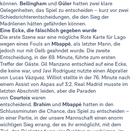
können.
Bellingham
und
Güler
hatten zwei klare
Gelegenheiten, das Spiel zu entscheiden – kurz vor zwei
Schiedsrichterentscheidungen, die den Sieg der
Madrilenen hätten gefährden können.
Eine Ecke, die fälschlich gegeben wurde
Die erste Szene war eine mögliche Rote Karte für Lago
wegen eines Fouls an
Mbappé
, als letzter Mann, die
jedoch nur mit Gelb geahndet wurde. Die zweite
Entscheidung, in der 69. Minute, führte zum ersten
Treffer der Gäste. Gil Manzano entschied auf eine Ecke,
die keine war, und Javi Rodríguez nutzte einen Abpraller
von Lucas Vázquez. Williot stellte in der 76. Minute nach
einem Assist von Aspas auf 3:2. Real Madrid musste im
letzten Abschnitt leiden, aber die Paraden
von
Courtois
waren
entscheidend.
Brahim
und
Mbappé
hatten in den
Schlussminuten die Chance, das Spiel zu entscheiden –
in einer Partie, in der unsere Mannschaft einen enorm
wichtigen Sieg errang, der es ihr ermöglicht, mit dem