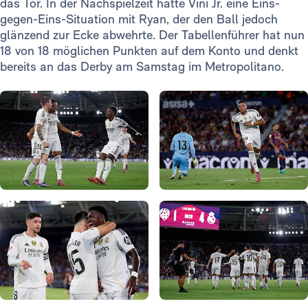
das Tor. In der Nachspielzeit hatte Vini Jr. eine Eins-
gegen-Eins-Situation mit Ryan, der den Ball jedoch
glänzend zur Ecke abwehrte. Der Tabellenführer hat nun
18 von 18 möglichen Punkten auf dem Konto und denkt
bereits an das Derby am Samstag im Metropolitano.
Foto: Real Madrid
Foto: Real Madrid
Foto: Real Madrid
Foto: Real Madrid