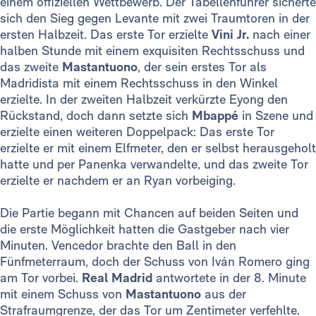
einem offiziellen Wettbewerb. Der Tabellenführer sicherte
sich den Sieg gegen Levante mit zwei Traumtoren in der
ersten Halbzeit. Das erste Tor erzielte
Vini Jr.
nach einer
halben Stunde mit einem exquisiten Rechtsschuss und
das zweite
Mastantuono
, der sein erstes Tor als
Madridista mit einem Rechtsschuss in den Winkel
erzielte. In der zweiten Halbzeit verkürzte Eyong den
Rückstand, doch dann setzte sich
Mbappé
in Szene und
erzielte einen weiteren Doppelpack: Das erste Tor
erzielte er mit einem Elfmeter, den er selbst herausgeholt
hatte und per Panenka verwandelte, und das zweite Tor
erzielte er nachdem er an Ryan vorbeiging.
Die Partie begann mit Chancen auf beiden Seiten und
die erste Möglichkeit hatten die Gastgeber nach vier
Minuten. Vencedor brachte den Ball in den
Fünfmeterraum, doch der Schuss von Iván Romero ging
am Tor vorbei.
Real Madrid
antwortete in der 8. Minute
mit einem Schuss von
Mastantuono
aus der
Strafraumgrenze, der das Tor um Zentimeter verfehlte.