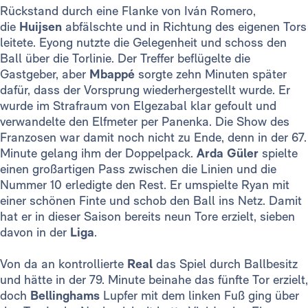
Rückstand durch eine Flanke von Iván Romero,
die
Huijsen
abfälschte und in Richtung des eigenen Tors
leitete. Eyong nutzte die Gelegenheit und schoss den
Ball über die Torlinie. Der Treffer beflügelte die
Gastgeber, aber
Mbappé
sorgte zehn Minuten später
dafür, dass der Vorsprung wiederhergestellt wurde. Er
wurde im Strafraum von Elgezabal klar gefoult und
verwandelte den Elfmeter per Panenka. Die Show des
Franzosen war damit noch nicht zu Ende, denn in der 67.
Minute gelang ihm der Doppelpack.
Arda Güler
spielte
einen großartigen Pass zwischen die Linien und die
Nummer 10 erledigte den Rest. Er umspielte Ryan mit
einer schönen Finte und schob den Ball ins Netz. Damit
hat er in dieser Saison bereits neun Tore erzielt, sieben
davon in der
Liga
.
Von da an kontrollierte
Real
das Spiel durch Ballbesitz
und hätte in der 79. Minute beinahe das fünfte Tor erzielt,
doch
Bellinghams
Lupfer mit dem linken Fuß ging über