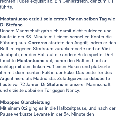
rechten Fußes exquisit ab. Ein Geniestreich, der zum 0:1
führte.
Mastantuono erzielt sein erstes Tor am selben Tag wie
Di Stéfano
Unsere Mannschaft gab sich damit nicht zufrieden und
baute in der 38. Minute mit einem schnellen Konter die
Führung aus.
Carreras
startete den Angriff, indem er den
Ball im eigenen Strafraum zurückeroberte und an
Vini
Jr.
abgab, der den Ball auf die andere Seite spielte. Dort
tauchte
Mastantuono
auf, nahm den Ball im Lauf an,
schlug mit dem linken Fuß einen Haken und platzierte
ihn mit dem rechten Fuß in der Ecke. Das erste Tor des
Argentiniers als Madridista. Zufälligerweise debütierte
heute vor 72 Jahren
Di Stéfano
in unserer Mannschaft
und erzielte dabei ein Tor gegen Nancy.
Mbappés Glanzleistung
Mit einem 0:2 ging es in die Halbzeitpause, und nach der
Pause verkürzte Levante in der 54. Minute den