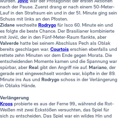
wurden.
Jović
war der Protagonist der ersten Aktionen
nach der Pause. Zuerst drang er nach einem 50-Meter-
Lauf in den Strafraum ein und in der 51. Minute ging sein
Schuss mit links an den Pfosten.
Zidane
wechselte
Rodrygo
für Isco 60. Minute ein und
es folgte die beste Chance. Der Brasilianer kombinierte
mit Jović, der in den Fünf-Meter-Raum flankte, aber
Valverde
hatte bei seinem Abschluss Pech als Oblak
bereits geschlagen war.
Courtois
erschien ebenfalls und
rettete zehn Minuten vor dem Ende gegen Morata. Die
entscheidenden Momente kamen und die Spannung war
spürbar, aber
Real
gibt den Angriff nie auf.
Mariano
, der
gerade erst eingewechselt worden war, köpfte in der 89.
Minute ins Aus und
Rodrygo
schoss in der Verlängerung
in Oblaks Hände.
Verlängerung
Kroos
probierte es aus der Ferne 99., während die Rot-
Weißen mit zwei Eckstößen versuchten, das Spiel für
sich zu entscheiden. Das Spiel war ein wildes Hin und