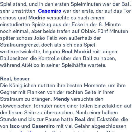
Spiel stand, und in den ersten Spielminuten war der Ball
sehr umstritten.
Casemiro
war der erste, der auf das Tor
schoss und
Modric
versuchte es nach einem
einstudierten Spielzug aus der Ecke in der 8. Minute
noch einmal, aber beide trafen auf Oblak. Fünf Minuten
später schoss João Félix von außerhalb der
Strafraumgrenze, doch als sich das Spiel
weiterentwickelte, begann
Real Madrid
mit langen
Ballbesitzen die Kontrolle über den Ball zu haben,
während Atlético in seiner Spielhälfte wartete.
Real, besser
Die Königlichen nutzten ihre besten Momente, um ihre
Gegner mit Flanken von der rechten Seite in ihren
Strafraum zu drängen.
Mendy
versuchte den
slowenischen Torhüter nach einer tollen Einzelaktion auf
der linken Seite zu überraschen. Nach einer halben
Stunde und bis zur Pause hatte
Real
drei Eckstöße, die
von
Isco
und
Casemiro
mit viel Gefahr abgeschlossen