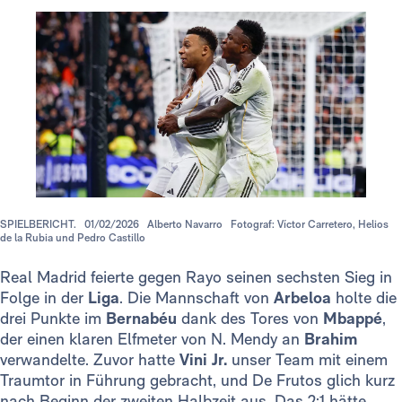
SPIELBERICHT.
01/02/2026
Alberto Navarro
Fotograf: Víctor Carretero, Helios
de la Rubia und Pedro Castillo
Real Madrid feierte gegen Rayo seinen sechsten Sieg in
Folge in der
Liga
. Die Mannschaft von
Arbeloa
holte die
drei Punkte im
Bernabéu
dank des Tores von
Mbappé
,
der einen klaren Elfmeter von N. Mendy an
Brahim
verwandelte. Zuvor hatte
Vini Jr.
unser Team mit einem
Traumtor in Führung gebracht, und De Frutos glich kurz
nach Beginn der zweiten Halbzeit aus. Das 2:1 hätte