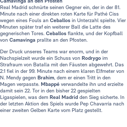
Camavinga an den Pfosten
Real Madrid schnürte seinen Gegner ein, der in der 81.
Minute nach einer direkten roten Karte für Pathé Ciss
wegen eines Fouls an
Ceballos
in Unterzahl spielte. Vier
Minuten später traf ein weiterer Ball die Latte des
gegnerischen Tores.
Ceballos
flankte, und der Kopfball
von
Camavinga
prallte an den Pfosten.
Der Druck unseres Teams war enorm, und in der
Nachspielzeit wurde ein Schuss von
Rodrygo
im
Strafraum von Batalla mit den Fäusten abgewehrt. Das
2:1 fiel in der 99. Minute nach einem klaren Elfmeter von
N. Mendy gegen
Brahim
, dem er einen Tritt in den
Magen verpasste.
Mbappé
verwandelte ihn und erzielte
damit sein 22. Tor in den bisher 22 gespielten
Ligaspielen, was dem
Real Madrid
den Sieg sicherte. In
der letzten Aktion des Spiels wurde Pep Chavarría nach
einer zweiten Gelben Karte vom Platz gestellt.