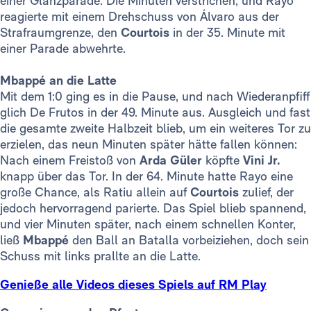
einer Glanzparade. Die Minuten verstrichen, und Rayo
reagierte mit einem Drehschuss von Álvaro aus der
Strafraumgrenze, den
Courtois
in der 35. Minute mit
einer Parade abwehrte.
Mbappé an die Latte
Mit dem 1:0 ging es in die Pause, und nach Wiederanpfiff
glich De Frutos in der 49. Minute aus. Ausgleich und fast
die gesamte zweite Halbzeit blieb, um ein weiteres Tor zu
erzielen, das neun Minuten später hätte fallen können:
Nach einem Freistoß von
Arda Güler
köpfte
Vini Jr.
knapp über das Tor. In der 64. Minute hatte Rayo eine
große Chance, als Ratiu allein auf
Courtois
zulief, der
jedoch hervorragend parierte. Das Spiel blieb spannend,
und vier Minuten später, nach einem schnellen Konter,
ließ
Mbappé
den Ball an Batalla vorbeiziehen, doch sein
Schuss mit links prallte an die Latte.
Genieße alle Videos dieses Spiels auf RM Play