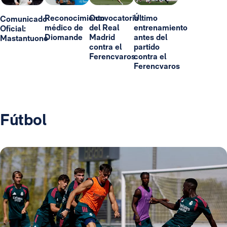
Reconocimiento
Convocatoria
Último
Comunicado
médico de
del Real
entrenamiento
Oficial:
Diomande
Madrid
antes del
Mastantuono
contra el
partido
Ferencvaros
contra el
Ferencvaros
Fútbol