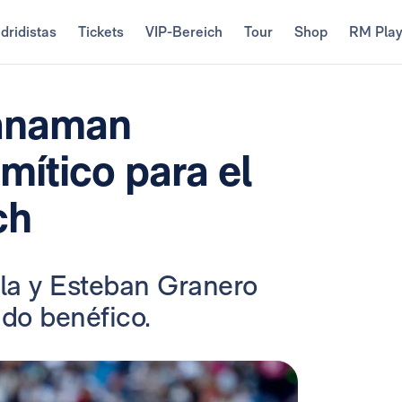
dridistas
Tickets
VIP-Bereich
Tour
Shop
RM Pla
Manaman
mítico para el
ch
illa y Esteban Granero
ido benéfico.