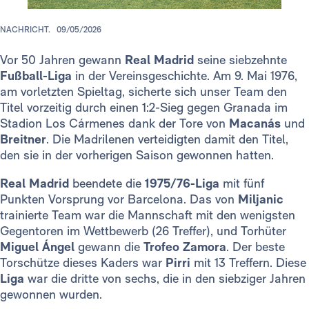
NACHRICHT.
09/05/2026
Vor 50 Jahren gewann
Real Madrid
seine siebzehnte
Fußball-Liga
in der Vereinsgeschichte. Am 9. Mai 1976,
am vorletzten Spieltag, sicherte sich unser Team den
Titel vorzeitig durch einen 1:2-Sieg gegen Granada im
Stadion Los Cármenes dank der Tore von
Macanás
und
Breitner
. Die Madrilenen verteidigten damit den Titel,
den sie in der vorherigen Saison gewonnen hatten.
Real Madrid
beendete die
1975/76-Liga
mit fünf
Punkten Vorsprung vor Barcelona. Das von
Miljanic
trainierte Team war die Mannschaft mit den wenigsten
Gegentoren im Wettbewerb (26 Treffer), und Torhüter
Miguel Ángel
gewann die
Trofeo Zamora
. Der beste
Torschütze dieses Kaders war
Pirri
mit 13 Treffern. Diese
Liga
war die dritte von sechs, die in den siebziger Jahren
gewonnen wurden.