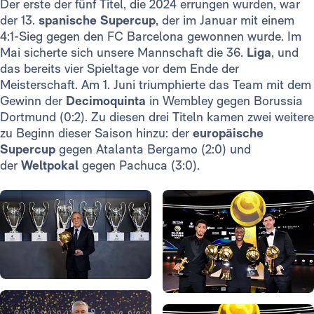
Der erste der fünf Titel, die 2024 errungen wurden, war
der 13.
spanische Supercup
, der im Januar mit einem
4:1-Sieg gegen den FC Barcelona gewonnen wurde. Im
Mai sicherte sich unsere Mannschaft die 36.
Liga
, und
das bereits vier Spieltage vor dem Ende der
Meisterschaft. Am 1. Juni triumphierte das Team mit dem
Gewinn der
Decimoquinta
in Wembley gegen Borussia
Dortmund (0:2). Zu diesen drei Titeln kamen zwei weitere
zu Beginn dieser Saison hinzu: der
europäische
Supercup
gegen Atalanta Bergamo (2:0) und
der
Weltpokal
gegen Pachuca (3:0).
Foto: Real Madrid
Foto: Real Madrid