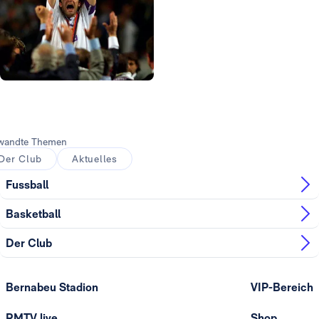
Foto: Real Madrid
Foto: Real Madrid
Foto: Real Madrid
Foto: Real Madrid
Foto: Real Madrid
wandte Themen
Der Club
Aktuelles
Fussball
Basketball
Der Club
Bernabeu Stadion
VIP-Bereich
RMTV live
Shop