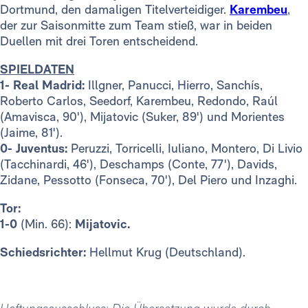
Dortmund, den damaligen Titelverteidiger.
Karembeu
,
der zur Saisonmitte zum Team stieß, war in beiden
Duellen mit drei Toren entscheidend.
SPIELDATEN
1- Real Madrid:
Illgner, Panucci, Hierro, Sanchís,
Roberto Carlos, Seedorf, Karembeu, Redondo, Raúl
(Amavisca, 90'), Mijatovic (Suker, 89') und Morientes
(Jaime, 81').
0- Juventus:
Peruzzi, Torricelli, Iuliano, Montero, Di Livio
(Tacchinardi, 46'), Deschamps (Conte, 77'), Davids,
Zidane, Pessotto (Fonseca, 70'), Del Piero und Inzaghi.
Tor:
1-0
(Min. 66):
Mijatovic.
Schiedsrichter:
Hellmut Krug (Deutschland).