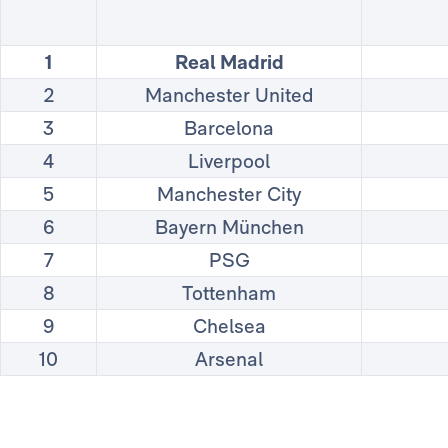
1
Real Madrid
2
Manchester United
3
Barcelona
4
Liverpool
5
Manchester City
6
Bayern München
7
PSG
8
Tottenham
9
Chelsea
10
Arsenal