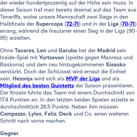
der wieder hundertprozentig auf der Höhe sein muss. In
dieser Saison traf man bereits dreimal auf das Team aus
Teneriffa, wobei unsere Mannschaft zwei Siege in den
Halbfinals der
Supercopa
(
72-71
) und in der
Liga
(
70-71
)
errang, während die Insulaner einen Sieg in der Liga (90-
95) erzielten.
Ohne
Tavares
,
Len
und
Garuba
hat der
Madrid
sein
Inside-Spiel mit
Yurtseven
(spielte gegen Manresa und
Baskonia) und dem neu hinzugekommenen
Sissoko
verstärkt. Doch der Schlüssel wird erneut die Einheit
sein.
Hezonja
wird sich als
MVP der Liga
und als
Mitglied des besten Quintetts
der Saison präsentieren.
Der Kroate führte das Team mit einem Durchschnitt von
17,4 Punkten an. In den letzten beiden Spielen erzielte er
durchschnittlich 26,5 Punkte. Neben ihm müssen
Campazzo
,
Lyles
,
Feliz
,
Deck
und Co. einen weiteren
Schritt nach vorne machen.
Gegner