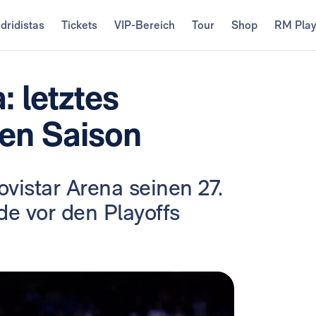
dridistas
Tickets
VIP-Bereich
Tour
Shop
RM Pla
 letztes
ren Saison
vistar Arena seinen 27.
de vor den Playoffs