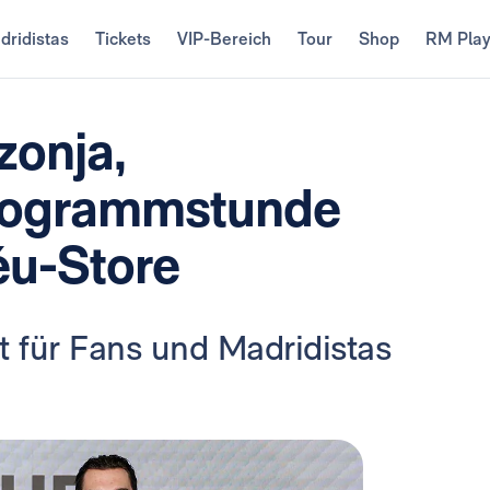
dridistas
Tickets
VIP-Bereich
Tour
Shop
RM Pla
zonja,
utogrammstunde
éu-Store
t für Fans und Madridistas