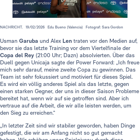
NACHRICHT.
19/02/2026
Edu Bueno (Valencia)
Fotograf: Sara Gordon
Usman
Garuba
und Alex
Len
traten vor den Medien auf,
bevor sie das letzte Training vor dem Viertelfinale der
Copa del Rey
(21:00 Uhr; Dazn) absolvierten. Über das
Duell gegen Unicaja sagte der Power Forward: „Ich freue
mich sehr darauf, meine zweite Copa zu gewinnen. Das
Team ist sehr fokussiert und motiviert für dieses Spiel.
Es wird ein völlig anderes Spiel als das letzte, gegen
einen starken Gegner, der uns in dieser Saison Probleme
bereitet hat, wenn wir auf sie getroffen sind. Aber ich
vertraue auf die Arbeit, die wir alle leisten werden, um
den Sieg zu erreichen.“
„In letzter Zeit sind wir stabiler geworden, haben Dinge
gefestigt, die wir am Anfang nicht so gut gemacht
haben. Wir erhöhen unser Spielniveau durch diese