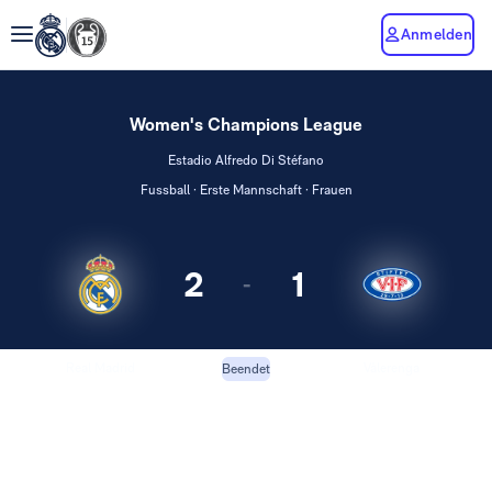
Anmelden
Women's Champions League
Estadio Alfredo Di Stéfano
Fussball · Erste Mannschaft · Frauen
2
1
-
Real Madrid
Vålerenga
Beendet