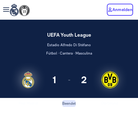
Anmelden
UEFA Youth League
Estadio Alfredo Di Stéfano
Fútbol · Cantera · Masculina
1
2
-
Real Madrid
Dortmund
Beendet