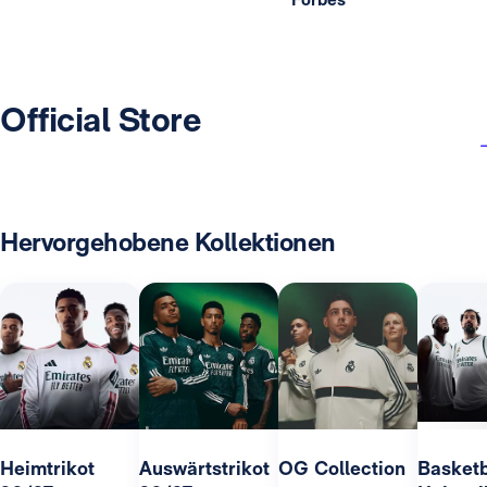
Official Store
Hervorgehobene Kollektionen
Heimtrikot
Auswärtstrikot
OG Collection
Basketb