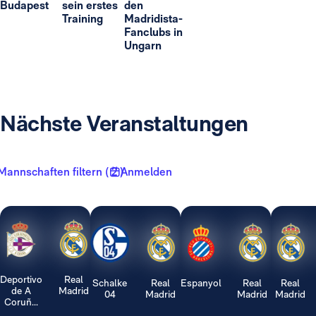
Budapest
sein erstes
den
Training
Madridista-
Fanclubs in
Ungarn
Nächste Veranstaltungen
Mannschaften filtern ( 2 )
Anmelden
Deportivo
Real
Schalke
Real
Espanyol
Real
Real
de A
Madrid
04
Madrid
Madrid
Madrid
Coruñ...