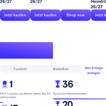
26/27
26/27
Heimtri
26/27
Jetzt kaufen
Jetzt kaufen
Shop now
Jetzt 
Eine legendäre
Erfolgsgeschichte
Alle Erfolge
Fussball
Basketball
anzeigen
1
36
FIFA Trophäe zum Besten Verein des XX.
Spanische Meisterschaften
Jahrhunderts
20