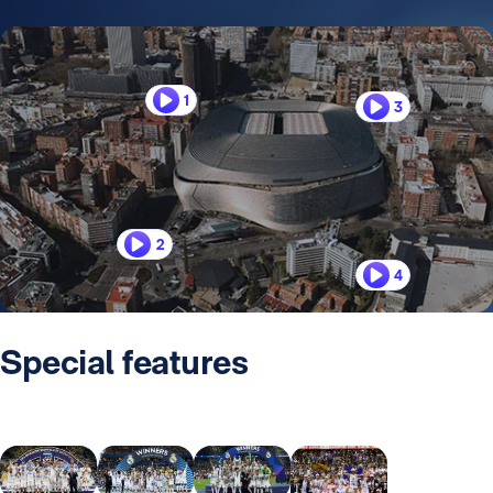
1
3
2
4
Special features