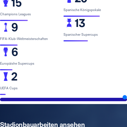
15
Spanische Königspokale
Champions Leagues
13
9
Spanischer Supercups
FIFA-Klub-Weltmeisterschaften
6
Europäishe Supercups
2
UEFA Cups
Stadionbauarbeiten ansehen