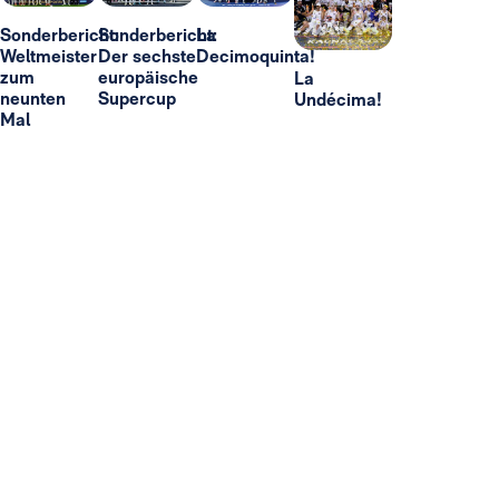
Sonderbericht:
Sonderbericht:
La
Weltmeister
Der sechste
Decimoquinta!
zum
europäische
La
neunten
Supercup
Undécima!
Mal