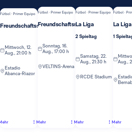
Fútbol · Primer Equipo
Fútbol · Primer Equipo
Fútbol · Pr
Fútbol · Primer Equipo
Freundschaftsspiel
La Liga
La Liga
Freundschaftsspiel
2 Spieltag
1 Spielta
Sonntag, 16.
Mittwoch, 12.
Aug., 17:00 h
Aug., 21:00 h
Samstag, 22.
Mittwoch, 26.
Aug., 21:30 h
Aug., 
VELTINS-Arena
Estadio
Abanca-Riazor
RCDE Stadium
Estadio
Berna
Mehr
Mehr
Mehr
Mehr