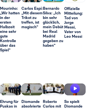
Mourinho:
Carlos Espí:
Bernardo
Offizielle
„Wir hatten
„Mit diesem
Silva: „Ich
Mitteilung:
in der
Trikot zu
bin sehr
Tod von
ersten
treffen, ist
glücklich,
Jorge
Halbzeit
magisch“
mein Debüt
Messi,
eine sehr
bei Real
Vater von
gute
Madrid
Leo Messi
Kontrolle
gegeben zu
über das
haben“
Spiel“
Ehrung für
Diomande
Roberto
So spielt
Puskas in
absolvierte
Carlos mit
Diomande