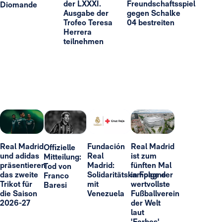
der LXXXI.
Freundschaftsspiel
Diomande
Ausgabe der
gegen Schalke
Trofeo Teresa
04 bestreiten
Herrera
teilnehmen
Real Madrid
Fundación
Real Madrid
Offizielle
und adidas
Real
ist zum
Mitteilung:
präsentieren
Madrid:
fünften Mal
Tod von
das zweite
Solidaritätskampagne
in Folge der
Franco
Trikot für
mit
wertvollste
Baresi
die Saison
Venezuela
Fußballverein
2026-27
der Welt
laut
'Forbes'