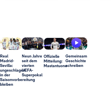
Real
Neun Jahre
Gemeinsam
Offizielle
Madrid-
seit dem
Geschichte
Mitteilung:
Sevilla:
vierten
schreiben
Mastantuono
ungeschlagen
UEFA-
in der
Superpokal
Saisonvorbereitung
bleiben