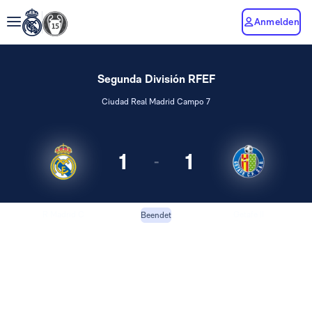
Anmelden
Segunda División RFEF
Ciudad Real Madrid Campo 7
1
1
-
R Madrid C
Getafe II
Beendet