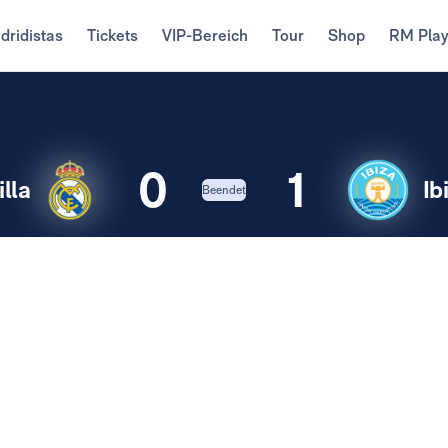
dridistas
Tickets
VIP-Bereich
Tour
Shop
RM Pla
0
1
lla
Ib
Beendet