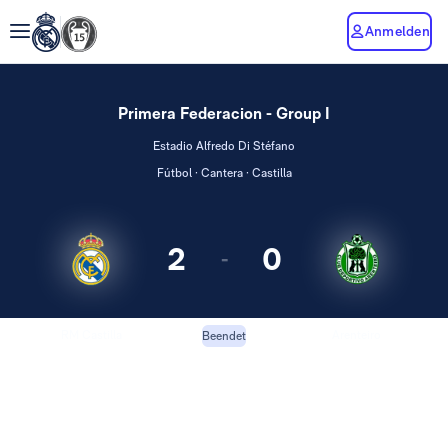
Anmelden
Primera Federacion - Group I
Estadio Alfredo Di Stéfano
Fútbol · Cantera · Castilla
2
0
-
RM Castilla
Arenteiro
Beendet