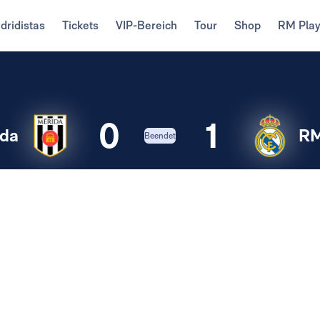
dridistas
Tickets
VIP-Bereich
Tour
Shop
RM Pla
0
1
ida
RM
Beendet