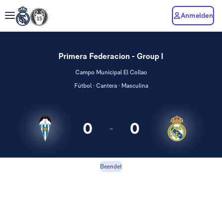
Anmelden
Primera Federacion - Group I
Campo Municipal El Collao
Fútbol · Cantera · Masculina
0
0
-
Alcoyano
RM Castilla
Beendet