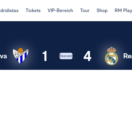
dridistas
Tickets
VIP-Bereich
Tour
Shop
RM Pla
1
4
va
Re
Beendet