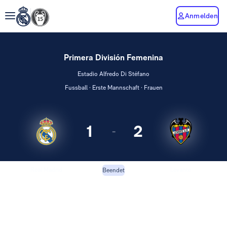
Anmelden
Primera División Femenina
Estadio Alfredo Di Stéfano
Fussball · Erste Mannschaft · Frauen
1
2
-
Real Madrid
Levante
Beendet