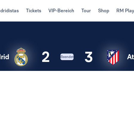
dridistas
Tickets
VIP-Bereich
Tour
Shop
RM Pla
2
3
rid
At
Beendet