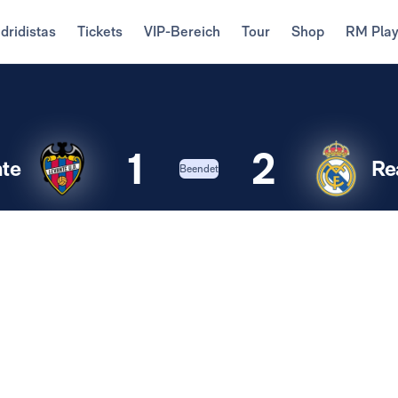
dridistas
Tickets
VIP-Bereich
Tour
Shop
RM Pla
1
2
te
Re
Beendet