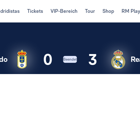
dridistas
Tickets
VIP-Bereich
Tour
Shop
RM Pla
0
3
do
Re
Beendet