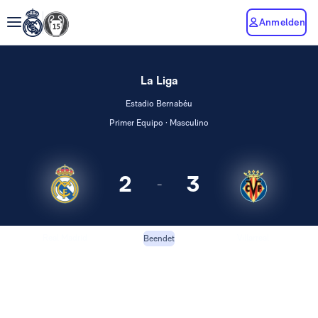
Anmelden
La Liga
Estadio Bernabéu
Primer Equipo · Masculino
2
3
-
Real Madrid
Villarreal
Beendet