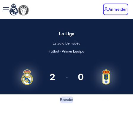
Anmelden
La Liga
Estadio Bernabéu
Fútbol · Primer Equipo
2
0
-
Real Madrid
Oviedo
Beendet