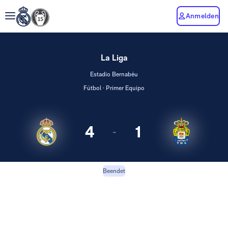
Anmelden
La Liga
Estadio Bernabéu
Fútbol · Primer Equipo
4
1
-
Real Madrid
Las Palmas
Beendet