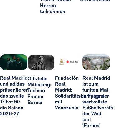
Herrera
teilnehmen
Real Madrid
Fundación
Real Madrid
Offizielle
und adidas
Real
ist zum
Mitteilung:
präsentieren
Madrid:
fünften Mal
Tod von
das zweite
Solidaritätskampagne
in Folge der
Franco
Trikot für
mit
wertvollste
Baresi
die Saison
Venezuela
Fußballverein
2026-27
der Welt
laut
'Forbes'