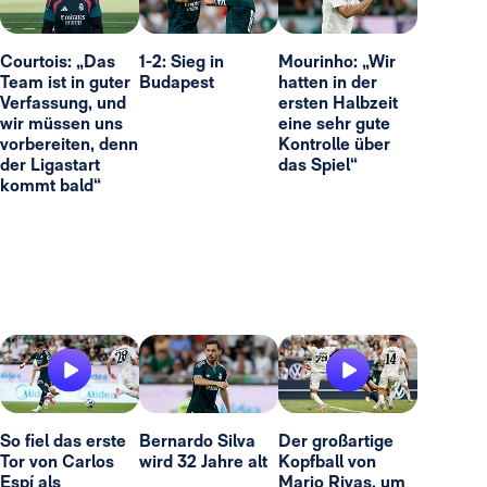
Courtois: „Das
1-2: Sieg in
Mourinho: „Wir
Team ist in guter
Budapest
hatten in der
Verfassung, und
ersten Halbzeit
wir müssen uns
eine sehr gute
vorbereiten, denn
Kontrolle über
der Ligastart
das Spiel“
kommt bald“
So fiel das erste
Bernardo Silva
Der großartige
Tor von Carlos
wird 32 Jahre alt
Kopfball von
Espí als
Mario Rivas, um