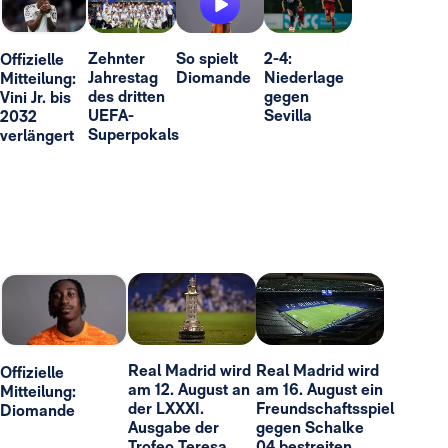
Zehnter
So spielt
2-4:
Offizielle
Jahrestag
Diomande
Niederlage
Mitteilung:
des dritten
gegen
Vini Jr. bis
UEFA-
Sevilla
2032
Superpokals
verlängert
Real Madrid wird
Real Madrid wird
Offizielle
am 12. August an
am 16. August ein
Mitteilung:
der LXXXI.
Freundschaftsspiel
Diomande
Ausgabe der
gegen Schalke
Trofeo Teresa
04 bestreiten