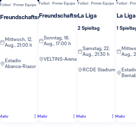
Fútbol · Primer Equipo
Fútbol · Primer Equipo
Fútbol · Pr
Fútbol · Primer Equipo
Freundschaftsspiel
La Liga
La Liga
Freundschaftsspiel
2 Spieltag
1 Spielta
Sonntag, 16.
Mittwoch, 12.
Aug., 17:00 h
Aug., 21:00 h
Samstag, 22.
Mittwoch, 26.
Aug., 21:30 h
Aug., 
VELTINS-Arena
Estadio
Abanca-Riazor
RCDE Stadium
Estadio
Berna
Mehr
Mehr
Mehr
Mehr