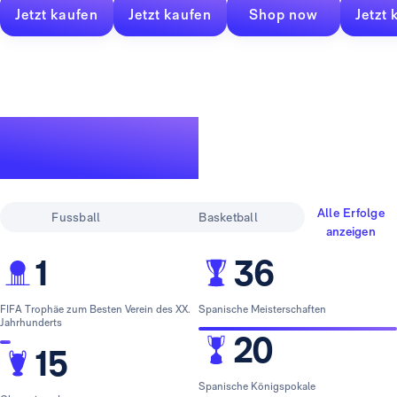
Jetzt kaufen
Jetzt kaufen
Shop now
Jetzt 
Eine legendäre
Erfolgsgeschichte
Alle Erfolge
Fussball
Basketball
anzeigen
1
36
FIFA Trophäe zum Besten Verein des XX.
Spanische Meisterschaften
Jahrhunderts
20
15
Spanische Königspokale