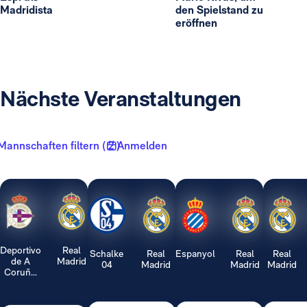
Madridista
den Spielstand zu
eröffnen
Nächste Veranstaltungen
Mannschaften filtern ( 2 )
Anmelden
Deportivo
Real
Schalke
Real
Espanyol
Real
Real
de A
Madrid
04
Madrid
Madrid
Madrid
Coruñ...