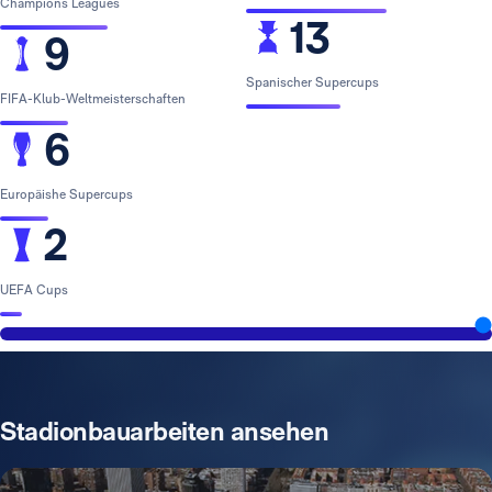
Champions Leagues
13
9
Spanischer Supercups
FIFA-Klub-Weltmeisterschaften
6
Europäishe Supercups
2
UEFA Cups
Stadionbauarbeiten ansehen