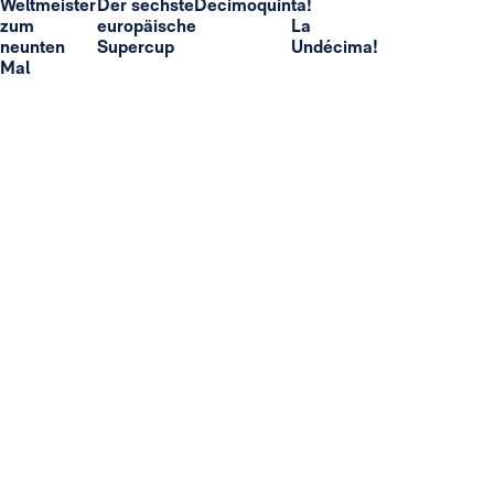
Weltmeister
Der sechste
Decimoquinta!
zum
europäische
La
neunten
Supercup
Undécima!
Mal