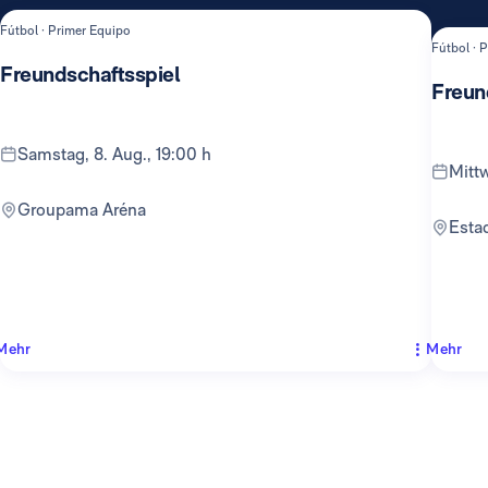
Fútbol · Primer Equipo
Fútbol · 
Freundschaftsspiel
Freun
Samstag, 8. Aug., 19:00 h
Mit
Groupama Aréna
Est
Mehr
Mehr