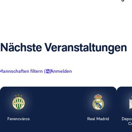
Nächste Veranstaltungen
Mannschaften filtern ( 2 )
Anmelden
Ferencváros
Real Madrid
Depor
Co