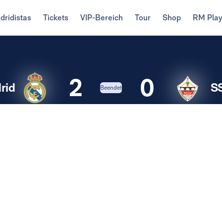
dridistas
Tickets
VIP-Bereich
Tour
Shop
RM Pla
2
0
rid
S
Beendet