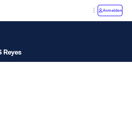
y
Anmelden
S Reyes