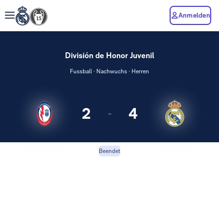
Anmelden
División de Honor Juvenil
Fussball · Nachwuchs · Herren
2
4
-
Majadahonda
Real Madrid
Beendet